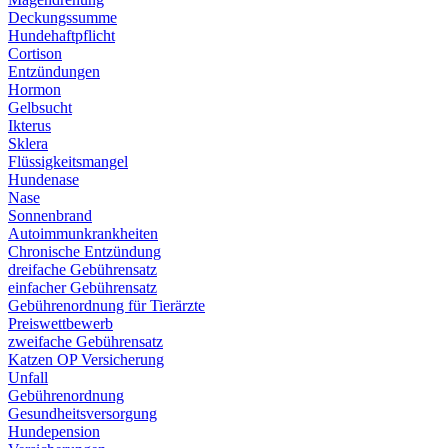
Deckungssumme
Hundehaftpflicht
Cortison
Entzündungen
Hormon
Gelbsucht
Ikterus
Sklera
Flüssigkeitsmangel
Hundenase
Nase
Sonnenbrand
Autoimmunkrankheiten
Chronische Entzündung
dreifache Gebührensatz
einfacher Gebührensatz
Gebührenordnung für Tierärzte
Preiswettbewerb
zweifache Gebührensatz
Katzen OP Versicherung
Unfall
Gebührenordnung
Gesundheitsversorgung
Hundepension