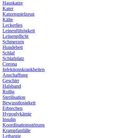
Hauskatze
Kater
Katzenspielzeug
Kälte
Leckerlies
Leinenführigkeit
Leinenpflicht
Schmerzen
Hundebett
Schlaf
Schlafplatz
Corona
Infektionskrankheiten
Anschaffung
Geschirr
Halsband
Rollig
Sterilisation
Bewusstlosigkeit
Erbrechen
Hypoglykämie
Insulin
Koordinationsstörung
Krampfanfälle
Lethargie