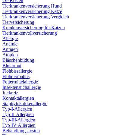
OP Kosten
Tierkrankenversicherung Hund
Tierkrankenversicherung Katze
Tierkrankenversicherung Vergleich
Tierversicherung
Krankenversicherung für Katzen
Tierkrankenvollversicherung
Allergie
Anämie
Antigen
Atopien
Bläschenbildung
Blutarmut
Flohbissallergie
Flohdermatitis
Futtermittelallergie
Insektenstichallergie
Juckreiz
Kontaktallergien
Staphylokokkenallergie
Typ-I-Allergien
Typ-II-Allergien
Typ-III-Allergien
Typ-IV-Allergien
Behandlungskosten