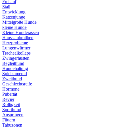
Freilauf
Stall
Entwicklung
Katzenjunge
Mittelgroße Hunde
kleine Hunde
Kleine Hunderassen
Hausstaubmilben
Herzprobleme
Lungenwürmer
Trachealkollaps
Zwingerhusten
Begleithund
Hundehaltung
Spielkamerad
Zweithund
Geschlechtsreife
Hormone
Pubertät
Revier
Rolligkeit
Sporthund
Anspringen
Füttern
Tabuzonen