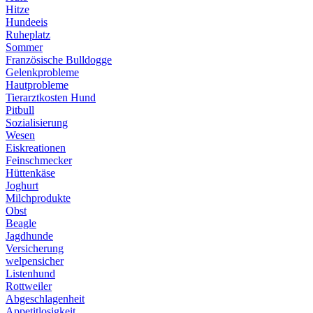
Hitze
Hundeeis
Ruheplatz
Sommer
Französische Bulldogge
Gelenkprobleme
Hautprobleme
Tierarztkosten Hund
Pitbull
Sozialisierung
Wesen
Eiskreationen
Feinschmecker
Hüttenkäse
Joghurt
Milchprodukte
Obst
Beagle
Jagdhunde
Versicherung
welpensicher
Listenhund
Rottweiler
Abgeschlagenheit
Appetitlosigkeit