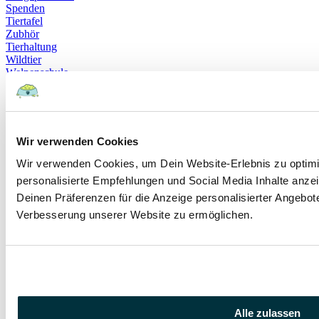
Spenden
Tiertafel
Zubhör
Tierhaltung
Wildtier
Welpenschule
große Hunderasse
Weißer Hund
Adoption
Hundenamen
Boxer
Wir verwenden Cookies
Englische Bulldogge
Goldendoodle
Wir verwenden Cookies, um Dein Website-Erlebnis zu optimie
Augenerkrankungen
personalisierte Empfehlungen und Social Media Inhalte anzei
Epilepsie
Deinen Präferenzen für die Anzeige personalisierter Angebote
kinderlieb
Katzen OP-Schutz
Verbesserung unserer Website zu ermöglichen.
Bengalkatze
Deutsche Dogge
Gigantismus
Rassestandard
Bandscheibe
Bandscheibenvorfall
CT
Alle zulassen
Lähmung