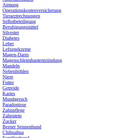
Atmung
Operationskostenversicherung
Tierarztrechnungen
Selbstbeteiligung
Beruhigungsmittel
Silvester
Diabetes
Leber
Lefzenekzeme
Magen-Darm
Magenschleimhautentzündung
Mandeln
Nebenhöhlen
Niere
Futter
Getreide
Karies
Mundgeruch
Paradontose
Zahnpflege
Zahnstein
Zucker
Berner Sennenhund
Chihuahua
Familienhund