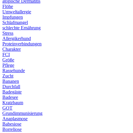
atopische Dermatitis
Flöhe
Umweltallergie
Impfungen
Schlafmangel
schlechte Ernährung
Stress
Allergikerhund
Proteinverbindungen
Charakter
FCI
Größe
Pflege
Rassehunde
Zucht
Bananen
Durchfall
Badegäste
Badesee
Kratzbaum
GOT
Grundimmunisierung
Anaplasmose
Babesiose
Borreliose