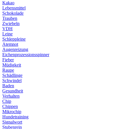
Kakao
Lebensmittel
Schokolade
Trauben
Zwiebeln
VDH
Leine
Schleppleine
Atemnot
Augenreizung
Eichenprozessionsspinner
Fieber
Müdigkeit
Raupe
Schädlinge
Schwindel
Baden
Gesundheit
Verhalten
Chip
Chippen
Mikrochip
Hundetraining
Signalwort
Stubenrein