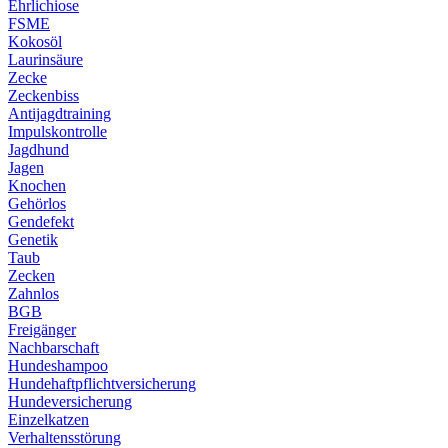
Ehrlichiose
FSME
Kokosöl
Laurinsäure
Zecke
Zeckenbiss
Antijagdtraining
Impulskontrolle
Jagdhund
Jagen
Knochen
Gehörlos
Gendefekt
Genetik
Taub
Zecken
Zahnlos
BGB
Freigänger
Nachbarschaft
Hundeshampoo
Hundehaftpflichtversicherung
Hundeversicherung
Einzelkatzen
Verhaltensstörung