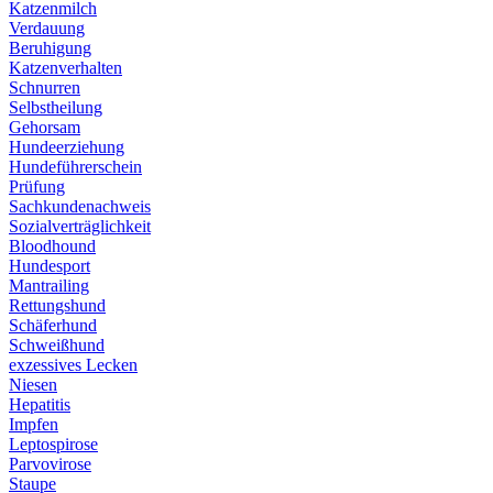
Katzenmilch
Verdauung
Beruhigung
Katzenverhalten
Schnurren
Selbstheilung
Gehorsam
Hundeerziehung
Hundeführerschein
Prüfung
Sachkundenachweis
Sozialverträglichkeit
Bloodhound
Hundesport
Mantrailing
Rettungshund
Schäferhund
Schweißhund
exzessives Lecken
Niesen
Hepatitis
Impfen
Leptospirose
Parvovirose
Staupe