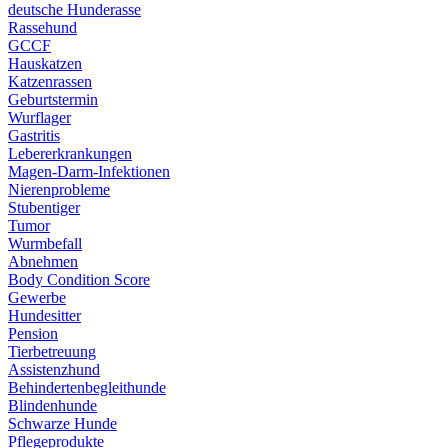
deutsche Hunderasse
Rassehund
GCCF
Hauskatzen
Katzenrassen
Geburtstermin
Wurflager
Gastritis
Lebererkrankungen
Magen-Darm-Infektionen
Nierenprobleme
Stubentiger
Tumor
Wurmbefall
Abnehmen
Body Condition Score
Gewerbe
Hundesitter
Pension
Tierbetreuung
Assistenzhund
Behindertenbegleithunde
Blindenhunde
Schwarze Hunde
Pflegeprodukte