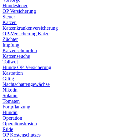
Hundesteuer
OP Versicherung
Steuer
Katzen
Katzenkrankenversicherung
OP-Versicherung Katze
Züchter
Impfung
Katzenschnupfen
Katzenseuche
Tollwut
Hunde OP-Versicherung
Kastration
Giftig
Nachtschattengewächse
Nikotin
Solanin
Tomaten
Fortpflanzung
Hündin
Operation
Operationskosten
Rüde
OP Kostenschutzes