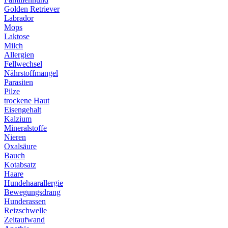
Golden Retriever
Labrador
Mops
Laktose
Milch
Allergien
Fellwechsel
Nährstoffmangel
Parasiten
Pilze
trockene Haut
Eisengehalt
Kalzium
Mineralstoffe
Nieren
Oxalsäure
Bauch
Kotabsatz
Haare
Hundehaarallergie
Bewegungsdrang
Hunderassen
Reizschwelle
Zeitaufwand