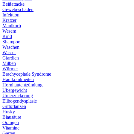
Beißattacke
Gewebeschäden
Infektion
Kratzer
Maulkorb
Wesem
Kind
Shampoo
Waschen
Wasser
Giardien
Milben
Würmer
Brachycephale Syndrome
Hautkrankheiten
Hornhautentzündung
Übergewicht
Unterzuckerung
Ellbogendysplasie
Giftpflanzen
Husky
Blausäure
Orangen
Vitamine
Garten