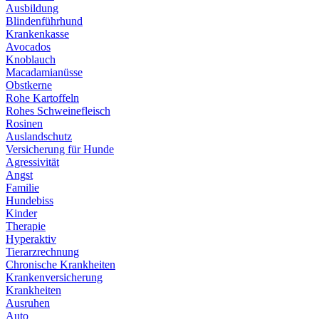
Ausbildung
Blindenführhund
Krankenkasse
Avocados
Knoblauch
Macadamianüsse
Obstkerne
Rohe Kartoffeln
Rohes Schweinefleisch
Rosinen
Auslandschutz
Versicherung für Hunde
Agressivität
Angst
Familie
Hundebiss
Kinder
Therapie
Hyperaktiv
Tierarzrechnung
Chronische Krankheiten
Krankenversicherung
Krankheiten
Ausruhen
Auto