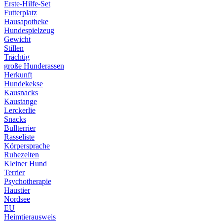
Erste-Hilfe-Set
Futterplatz
Hausapotheke
Hundespielzeug
Gewicht
Stillen
Trächtig
große Hunderassen
Herkunft
Hundekekse
Kausnacks
Kaustange
Lerckerlie
Snacks
Bullterrier
Rasseliste
Körpersprache
Ruhezeiten
Kleiner Hund
Terrier
Psychotherapie
Haustier
Nordsee
EU
Heimtierausweis