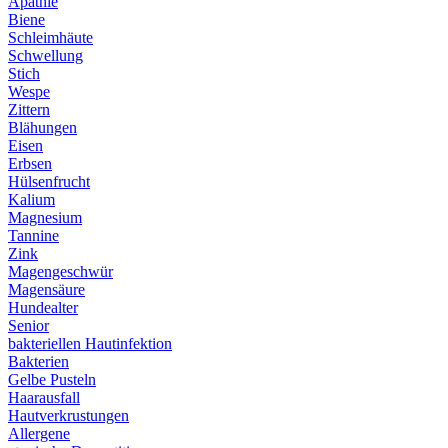
Apathie
Biene
Schleimhäute
Schwellung
Stich
Wespe
Zittern
Blähungen
Eisen
Erbsen
Hülsenfrucht
Kalium
Magnesium
Tannine
Zink
Magengeschwür
Magensäure
Hundealter
Senior
bakteriellen Hautinfektion
Bakterien
Gelbe Pusteln
Haarausfall
Hautverkrustungen
Allergene