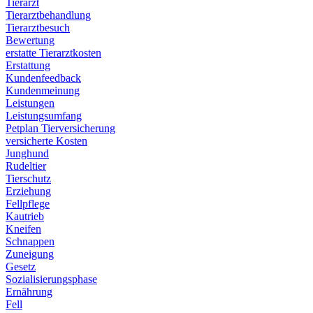
Tierarzt
Tierarztbehandlung
Tierarztbesuch
Bewertung
erstatte Tierarztkosten
Erstattung
Kundenfeedback
Kundenmeinung
Leistungen
Leistungsumfang
Petplan Tierversicherung
versicherte Kosten
Junghund
Rudeltier
Tierschutz
Erziehung
Fellpflege
Kautrieb
Kneifen
Schnappen
Zuneigung
Gesetz
Sozialisierungsphase
Ernährung
Fell