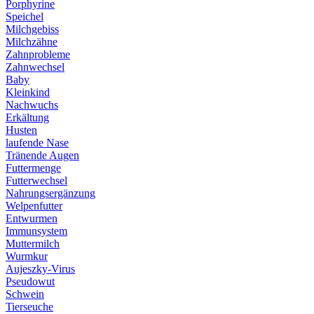
Porphyrine
Speichel
Milchgebiss
Milchzähne
Zahnprobleme
Zahnwechsel
Baby
Kleinkind
Nachwuchs
Erkältung
Husten
laufende Nase
Tränende Augen
Futtermenge
Futterwechsel
Nahrungsergänzung
Welpenfutter
Entwurmen
Immunsystem
Muttermilch
Wurmkur
Aujeszky-Virus
Pseudowut
Schwein
Tierseuche