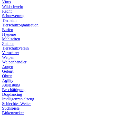
Virus
Wildschwein
Recht
Schutzvertrag
Tierheim
Tierschutzorganisation
Barfen
Hygiene
Mahlzeiten
Zutaten
Tierschutzverein
Vermehrer
Welpen
Welpenhändler
Augen
Geburt
Ohren
Agility
Auslastung
Beschäftigung
Dogdancing
Intelligenzspielzeug
Schlechtes Wetter
Suchspiele
Birkenzucker