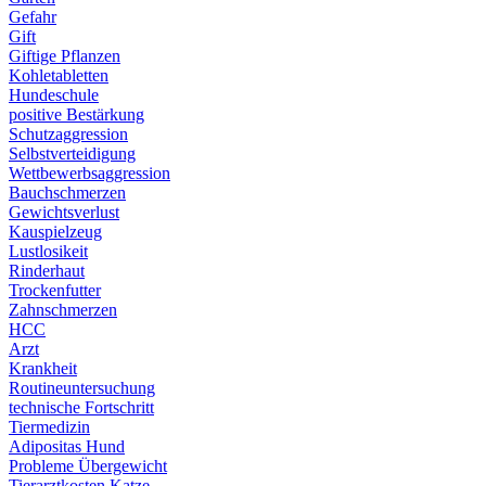
Gefahr
Gift
Giftige Pflanzen
Kohletabletten
Hundeschule
positive Bestärkung
Schutzaggression
Selbstverteidigung
Wettbewerbsaggression
Bauchschmerzen
Gewichtsverlust
Kauspielzeug
Lustlosikeit
Rinderhaut
Trockenfutter
Zahnschmerzen
HCC
Arzt
Krankheit
Routineuntersuchung
technische Fortschritt
Tiermedizin
Adipositas Hund
Probleme Übergewicht
Tierarztkosten Katze