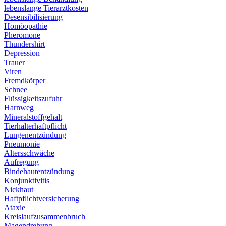
lebenslange Tierarztkosten
Desensibilisierung
Homöopathie
Pheromone
Thundershirt
Depression
Trauer
Viren
Fremdkörper
Schnee
Flüssigkeitszufuhr
Harnweg
Mineralstoffgehalt
Tierhalterhaftpflicht
Lungenentzündung
Pneumonie
Altersschwäche
Aufregung
Bindehautentzündung
Konjunktivitis
Nickhaut
Haftpflichtversicherung
Ataxie
Kreislaufzusammenbruch
Magendrehung