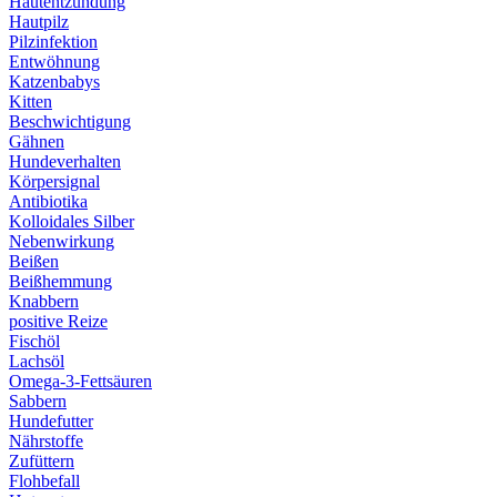
Hautentzündung
Hautpilz
Pilzinfektion
Entwöhnung
Katzenbabys
Kitten
Beschwichtigung
Gähnen
Hundeverhalten
Körpersignal
Antibiotika
Kolloidales Silber
Nebenwirkung
Beißen
Beißhemmung
Knabbern
positive Reize
Fischöl
Lachsöl
Omega-3-Fettsäuren
Sabbern
Hundefutter
Nährstoffe
Zufüttern
Flohbefall