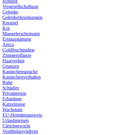
Hotspot
Vergesellschaftung
Gelenke
Gelenkerkrankungen
Knorpel
Kot
Mangelerscheinung
Erstausstattung
Areca
Goldfruchtpalme
Zimmerpflanze
Haarverlust
Grunzen
Kaninchensprache
Kaninchenverhalten
Ruhe
Schlafen
Privatperson
Erbanlage
Katzenrasse
Wachstum
EU-Heimtierausweis
Urlaubsreisen
Gleichgewicht
Vestibularsyndrom