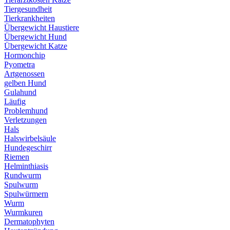
Tiergesundheit
Tierkrankheiten
Übergewicht Haustiere
Übergewicht Hund
Übergewicht Katze
Hormonchip
Pyometra
Artgenossen
gelben Hund
Gulahund
Läufig
Problemhund
Verletzungen
Hals
Halswirbelsäule
Hundegeschirr
Riemen
Helminthiasis
Rundwurm
Spulwurm
Spulwürmern
Wurm
Wurmkuren
Dermatophyten