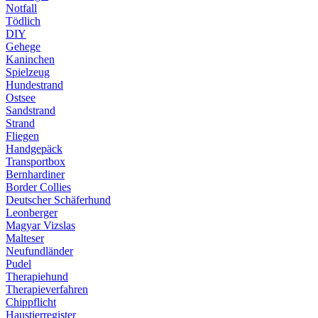
Notfall
Tödlich
DIY
Gehege
Kaninchen
Spielzeug
Hundestrand
Ostsee
Sandstrand
Strand
Fliegen
Handgepäck
Transportbox
Bernhardiner
Border Collies
Deutscher Schäferhund
Leonberger
Magyar Vizslas
Malteser
Neufundländer
Pudel
Therapiehund
Therapieverfahren
Chippflicht
Haustierregister