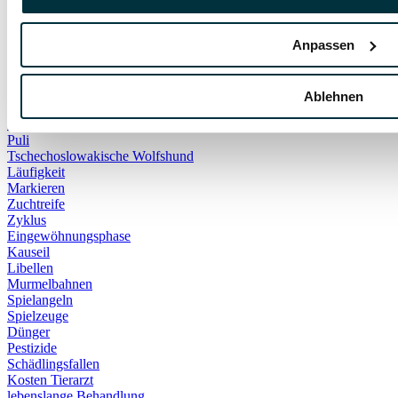
MRT
Röntgen
Schmerzmittel
Anpassen
Wirbelsäule
Chinese Crested
Irische Wolfshund
Ablehnen
Jagdinstinkt
Mastiff
Puli
Tschechoslowakische Wolfshund
Läufigkeit
Markieren
Zuchtreife
Zyklus
Eingewöhnungsphase
Kauseil
Libellen
Murmelbahnen
Spielangeln
Spielzeuge
Dünger
Pestizide
Schädlingsfallen
Kosten Tierarzt
lebenslange Behandlung