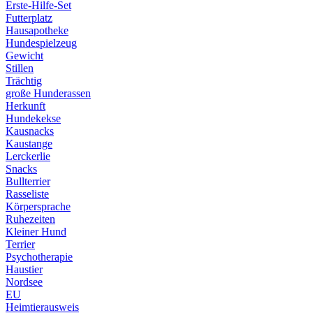
Erste-Hilfe-Set
Futterplatz
Hausapotheke
Hundespielzeug
Gewicht
Stillen
Trächtig
große Hunderassen
Herkunft
Hundekekse
Kausnacks
Kaustange
Lerckerlie
Snacks
Bullterrier
Rasseliste
Körpersprache
Ruhezeiten
Kleiner Hund
Terrier
Psychotherapie
Haustier
Nordsee
EU
Heimtierausweis