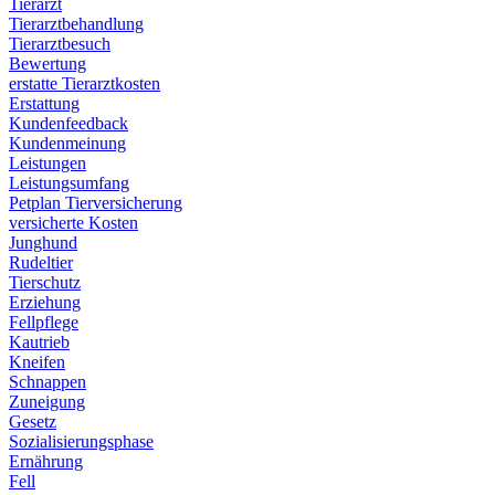
Tierarzt
Tierarztbehandlung
Tierarztbesuch
Bewertung
erstatte Tierarztkosten
Erstattung
Kundenfeedback
Kundenmeinung
Leistungen
Leistungsumfang
Petplan Tierversicherung
versicherte Kosten
Junghund
Rudeltier
Tierschutz
Erziehung
Fellpflege
Kautrieb
Kneifen
Schnappen
Zuneigung
Gesetz
Sozialisierungsphase
Ernährung
Fell