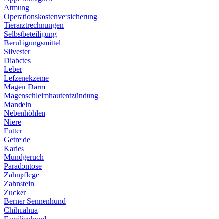
Atmung
Operationskostenversicherung
Tierarztrechnungen
Selbstbeteiligung
Beruhigungsmittel
Silvester
Diabetes
Leber
Lefzenekzeme
Magen-Darm
Magenschleimhautentzündung
Mandeln
Nebenhöhlen
Niere
Futter
Getreide
Karies
Mundgeruch
Paradontose
Zahnpflege
Zahnstein
Zucker
Berner Sennenhund
Chihuahua
Familienhund