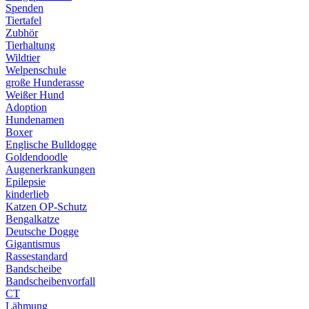
Spenden
Tiertafel
Zubhör
Tierhaltung
Wildtier
Welpenschule
große Hunderasse
Weißer Hund
Adoption
Hundenamen
Boxer
Englische Bulldogge
Goldendoodle
Augenerkrankungen
Epilepsie
kinderlieb
Katzen OP-Schutz
Bengalkatze
Deutsche Dogge
Gigantismus
Rassestandard
Bandscheibe
Bandscheibenvorfall
CT
Lähmung