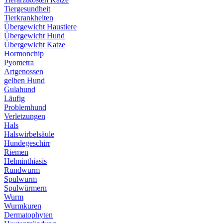
Tiergesundheit
Tierkrankheiten
Übergewicht Haustiere
Übergewicht Hund
Übergewicht Katze
Hormonchip
Pyometra
Artgenossen
gelben Hund
Gulahund
Läufig
Problemhund
Verletzungen
Hals
Halswirbelsäule
Hundegeschirr
Riemen
Helminthiasis
Rundwurm
Spulwurm
Spulwürmern
Wurm
Wurmkuren
Dermatophyten