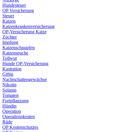
Hundesteuer
OP Versicherung
Steuer
Katzen
Katzenkrankenversicherung
OP-Versicherung Katze
Züchter
Impfung
Katzenschnupfen
Katzenseuche
Tollwut
Hunde OP-Versicherung
Kastration
Giftig
Nachtschattengewächse
Nikotin
Solanin
Tomaten
Fortpflanzung
Hündin
Operation
Operationskosten
Rüde
OP Kostenschutzes