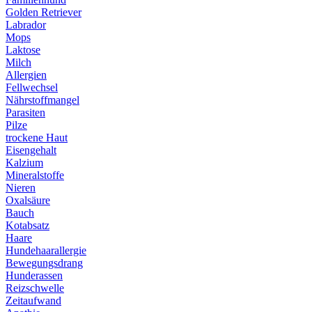
Golden Retriever
Labrador
Mops
Laktose
Milch
Allergien
Fellwechsel
Nährstoffmangel
Parasiten
Pilze
trockene Haut
Eisengehalt
Kalzium
Mineralstoffe
Nieren
Oxalsäure
Bauch
Kotabsatz
Haare
Hundehaarallergie
Bewegungsdrang
Hunderassen
Reizschwelle
Zeitaufwand