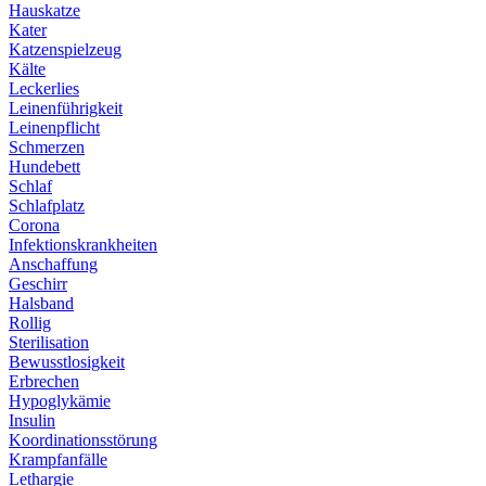
Hauskatze
Kater
Katzenspielzeug
Kälte
Leckerlies
Leinenführigkeit
Leinenpflicht
Schmerzen
Hundebett
Schlaf
Schlafplatz
Corona
Infektionskrankheiten
Anschaffung
Geschirr
Halsband
Rollig
Sterilisation
Bewusstlosigkeit
Erbrechen
Hypoglykämie
Insulin
Koordinationsstörung
Krampfanfälle
Lethargie