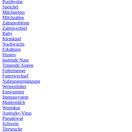
Porphyrine
Speichel
Milchgebiss
Milchzähne
Zahnprobleme
Zahnwechsel
Baby
Kleinkind
Nachwuchs
Erkältung
Husten
laufende Nase
Tränende Augen
Futtermenge
Futterwechsel
Nahrungsergänzung
Welpenfutter
Entwurmen
Immunsystem
Muttermilch
Wurmkur
Aujeszky-Virus
Pseudowut
Schwein
Tierseuche