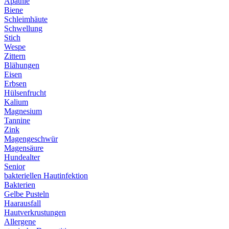
Apathie
Biene
Schleimhäute
Schwellung
Stich
Wespe
Zittern
Blähungen
Eisen
Erbsen
Hülsenfrucht
Kalium
Magnesium
Tannine
Zink
Magengeschwür
Magensäure
Hundealter
Senior
bakteriellen Hautinfektion
Bakterien
Gelbe Pusteln
Haarausfall
Hautverkrustungen
Allergene