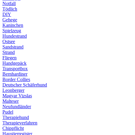
Notfall
Tödlich
DIY
Gehege
Kaninchen
Spielzeug
Hundestrand
Ostsee
Sandstrand
Strand
Fliegen
Handgepäck
Transportbox
Bernhardiner
Border Collies
Deutscher Schäferhund
Leonberger
Magyar Vizslas
Malteser
Neufundländer
Pudel
Therapiehund
Therapieverfahren
Chippflicht
Haustierregister