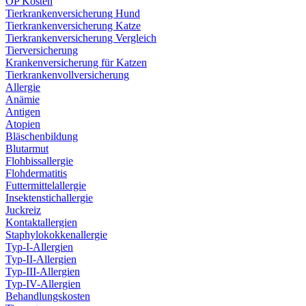
OP Kosten
Tierkrankenversicherung Hund
Tierkrankenversicherung Katze
Tierkrankenversicherung Vergleich
Tierversicherung
Krankenversicherung für Katzen
Tierkrankenvollversicherung
Allergie
Anämie
Antigen
Atopien
Bläschenbildung
Blutarmut
Flohbissallergie
Flohdermatitis
Futtermittelallergie
Insektenstichallergie
Juckreiz
Kontaktallergien
Staphylokokkenallergie
Typ-I-Allergien
Typ-II-Allergien
Typ-III-Allergien
Typ-IV-Allergien
Behandlungskosten