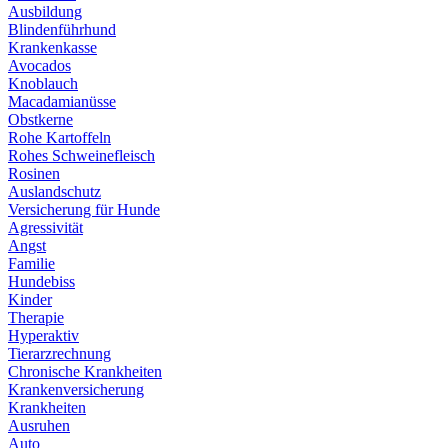
Ausbildung
Blindenführhund
Krankenkasse
Avocados
Knoblauch
Macadamianüsse
Obstkerne
Rohe Kartoffeln
Rohes Schweinefleisch
Rosinen
Auslandschutz
Versicherung für Hunde
Agressivität
Angst
Familie
Hundebiss
Kinder
Therapie
Hyperaktiv
Tierarzrechnung
Chronische Krankheiten
Krankenversicherung
Krankheiten
Ausruhen
Auto