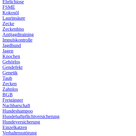
Ehrlichiose
FSME
Kokosöl
Laurinsäure
Zecke
Zeckenbiss
Antijagdtraining
Impulskontrolle
Jagdhund
Jagen
Knochen
Gehörlos
Gendefekt
Genetik
Taub
Zecken
Zahnlos
BGB
Freigänger
Nachbarschaft
Hundeshampoo
Hundehaftpflichtversicherung
Hundeversicherung
Einzelkatzen
Verhaltensstörung