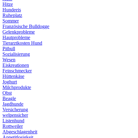
Hitze
Hundeeis
Ruheplatz
Sommer
Französische Bulldogge
Gelenkprobleme
Hautprobleme
Tierarztkosten Hund
Pitbull
Sozialisierung
Wesen
Eiskreationen
Feinschmecker
Hüttenkäse
Joghurt
Milchprodukte
Obst
Beagle
Jagdhunde
Versicherung
welpensicher
Listenhund
Rottweiler
Abgeschlagenheit
Appetitlosigkeit