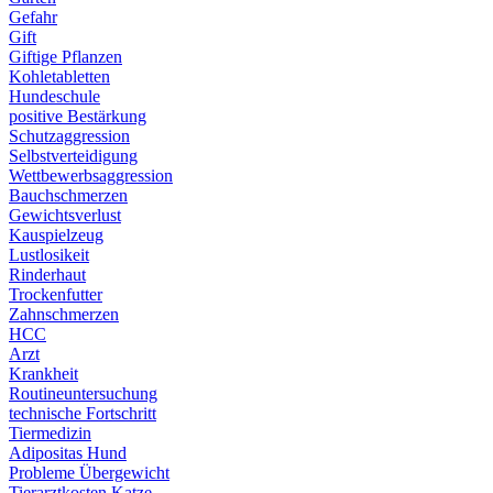
Gefahr
Gift
Giftige Pflanzen
Kohletabletten
Hundeschule
positive Bestärkung
Schutzaggression
Selbstverteidigung
Wettbewerbsaggression
Bauchschmerzen
Gewichtsverlust
Kauspielzeug
Lustlosikeit
Rinderhaut
Trockenfutter
Zahnschmerzen
HCC
Arzt
Krankheit
Routineuntersuchung
technische Fortschritt
Tiermedizin
Adipositas Hund
Probleme Übergewicht
Tierarztkosten Katze