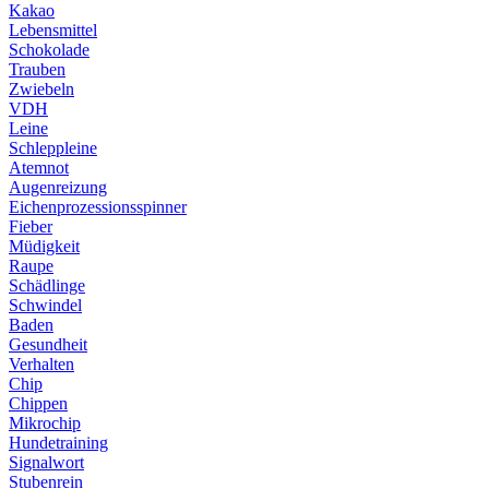
Kakao
Lebensmittel
Schokolade
Trauben
Zwiebeln
VDH
Leine
Schleppleine
Atemnot
Augenreizung
Eichenprozessionsspinner
Fieber
Müdigkeit
Raupe
Schädlinge
Schwindel
Baden
Gesundheit
Verhalten
Chip
Chippen
Mikrochip
Hundetraining
Signalwort
Stubenrein