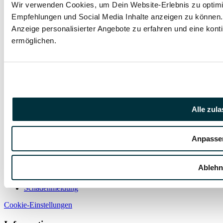
Versicherungen
Wir verwenden Cookies, um Dein Website-Erlebnis zu optimie
Hundekrankenvollversicherung
Empfehlungen und Social Media Inhalte anzeigen zu können. 
Dösen
Vegan
Anzeige personalisierter Angebote zu erfahren und eine kont
Diagnostik
ermöglichen.
Kaninchenversicherung
Kaninchenkrankenversicherung
OP Versicherung für Katzen
Versicherungen für Hunde
Versicherungen für Katzen
Birkenzucker (Xylitol): die tödliche Gefahr für Ihren
Alle zul
Hund
Anpasse
Bewusstlosigkeit
Birkenzucker
Erbrechen
Giftig
Hypoglykämie
Insulin
K
Kundenservice
Ablehn
Kontakt
Schadenmeldung
Cookie-Einstellungen