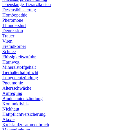
lebenslange Tierarztkosten
Desensibilisierung
Homöopathie
Pheromone
Thundershirt
Depression
Trauer
Viren
Fremdkörper
Schnee
Flüssigkeitszufuhr
Harnweg
Mineralstoffgehalt
Tierhalterhaftpflicht
Lungenentzündung
Pneumonie
Altersschwäche
Aufregung
Bindehautentzündung
Konjunktivitis
Nickhaut
Haftpflichtversicherung
Ataxie
Kreislaufzusammenbruch
Magendrehung