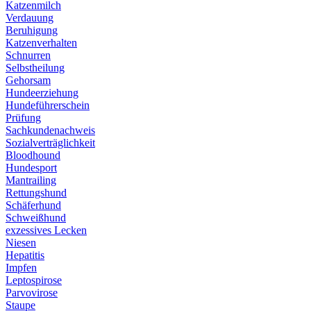
Katzenmilch
Verdauung
Beruhigung
Katzenverhalten
Schnurren
Selbstheilung
Gehorsam
Hundeerziehung
Hundeführerschein
Prüfung
Sachkundenachweis
Sozialverträglichkeit
Bloodhound
Hundesport
Mantrailing
Rettungshund
Schäferhund
Schweißhund
exzessives Lecken
Niesen
Hepatitis
Impfen
Leptospirose
Parvovirose
Staupe