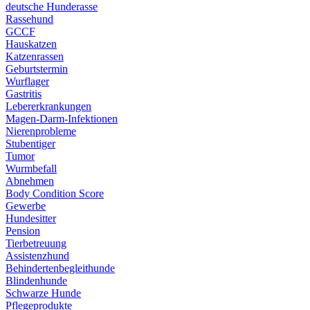
deutsche Hunderasse
Rassehund
GCCF
Hauskatzen
Katzenrassen
Geburtstermin
Wurflager
Gastritis
Lebererkrankungen
Magen-Darm-Infektionen
Nierenprobleme
Stubentiger
Tumor
Wurmbefall
Abnehmen
Body Condition Score
Gewerbe
Hundesitter
Pension
Tierbetreuung
Assistenzhund
Behindertenbegleithunde
Blindenhunde
Schwarze Hunde
Pflegeprodukte