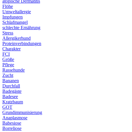
atopische Dermatitis
Flöhe
Umweltallergie
Impfungen
Schlafmangel
schlechte Ernährung
Stress
Allergikerhund
Proteinverbindungen
Charakter
FCI
Größe
Pflege
Rassehunde
Zucht
Bananen
Durchfall
Badegäste
Badesee
Kratzbaum
GOT
Grundimmunisierung
Anaplasmose
Babesiose
Borreliose