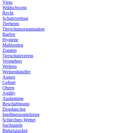
Virus
Wildschwein
Recht
Schutzvertrag
Tierheim
Tierschutzorganisation
Barfen
Hygiene
Mahlzeiten
Zutaten
Tierschutzverein
Vermehrer
Welpen
Welpenhändler
Augen
Geburt
Ohren
Agility
Auslastung
Beschäftigung
Dogdancing
Intelligenzspielzeug
Schlechtes Wetter
Suchspiele
Birkenzucker