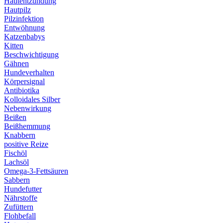
Hautentzündung
Hautpilz
Pilzinfektion
Entwöhnung
Katzenbabys
Kitten
Beschwichtigung
Gähnen
Hundeverhalten
Körpersignal
Antibiotika
Kolloidales Silber
Nebenwirkung
Beißen
Beißhemmung
Knabbern
positive Reize
Fischöl
Lachsöl
Omega-3-Fettsäuren
Sabbern
Hundefutter
Nährstoffe
Zufüttern
Flohbefall