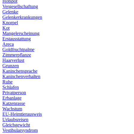
Hotspot
Vergesellschaftung
Gelenke
Gelenkerkrankungen
Knorpel
Kot
Mangelerscheinung
Erstausstattung
Areca
Goldfruchtpalme
Zimmerpflanze
Haarverlust
Grunzen
Kaninchensprache
Kaninchenverhalten
Ruhe
Schlafen
Privatperson
Erbanlage
Katzenrasse
Wachstum
EU-Heimtierausweis
Urlaubsreisen
Gleichgewicht
Vestibularsyndrom