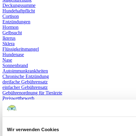
Deckungssumme
Hundehaftpflicht
Cortison
Entzündungen
Hormon
Gelbsucht
Ikterus
Sklera
Flüssigkeitsmangel
Hundenase
Nase
Sonnenbrand
Autoimmunkrankheiten
Chronische Entzündung
dreifache Gebührensatz
einfacher Gebührensatz
Gebührenordnung für Tierärzte
Preiswettbewerb
zweifache Gebührensatz
Katzen OP Versicherung
Unfall
Gebührenordnung
Gesundheitsversorgung
Wir verwenden Cookies
Hundepension