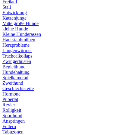
Freilauf
Stall
Entwicklung
Katzenjunge
Mittelgroße Hunde
kleine Hunde
Kleine Hunderassen
Hausstaubmilben
Herzprobleme
Lungenwürmer
Trachealkollaps
Zwingerhusten
Begleithund
Hundehaltung
Spielkamerad
Zweithund
Geschlechtsreife
Hormone
Pubertät
Revier
Rolligkeit
Sporthund
Anspringen
Füttern
Tabuzonen