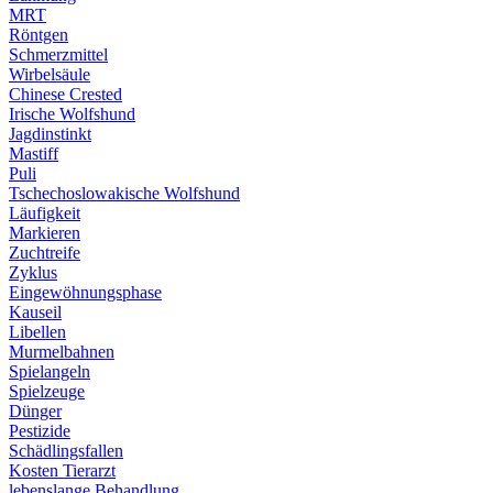
MRT
Röntgen
Schmerzmittel
Wirbelsäule
Chinese Crested
Irische Wolfshund
Jagdinstinkt
Mastiff
Puli
Tschechoslowakische Wolfshund
Läufigkeit
Markieren
Zuchtreife
Zyklus
Eingewöhnungsphase
Kauseil
Libellen
Murmelbahnen
Spielangeln
Spielzeuge
Dünger
Pestizide
Schädlingsfallen
Kosten Tierarzt
lebenslange Behandlung