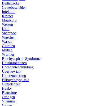
Beißattacke
Gewebeschäden
Infektion
Kratzer
Maulkorb
Wesem
Kind
Shampoo
Waschen
Wasser
Giardien
Milben
Würmer
Brachycephale Syndrome
Hautkrankheiten
Hornhautentzündung
Übergewicht
Unterzuckerung
Ellbogendysplasie
Giftpflanzen
Husky
Blausäure
Orangen
Vitamine
Garten