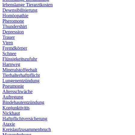
lebenslange Tierarztkosten
Desensibilisierung
Homöopathie
Pheromone
Thundershirt
Depression
Trauer
Viren
Fremdkörper
Schnee
Flüssigkeitszufuhr
Harnweg
Mineralstoffgehalt
Tierhalterhaftpflicht
Lungenentzündung
Pneumonie
Altersschwäche
Aufregung
Bindehautentzündung
Konjunktivitis
Nickhaut
Haftpflichtversicherung
Ataxie
Kreislaufzusammenbruch
Magendrehung