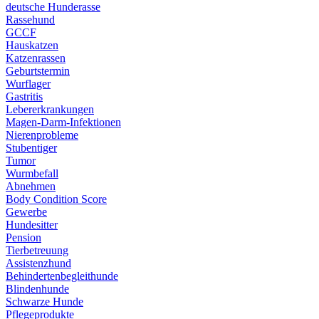
deutsche Hunderasse
Rassehund
GCCF
Hauskatzen
Katzenrassen
Geburtstermin
Wurflager
Gastritis
Lebererkrankungen
Magen-Darm-Infektionen
Nierenprobleme
Stubentiger
Tumor
Wurmbefall
Abnehmen
Body Condition Score
Gewerbe
Hundesitter
Pension
Tierbetreuung
Assistenzhund
Behindertenbegleithunde
Blindenhunde
Schwarze Hunde
Pflegeprodukte