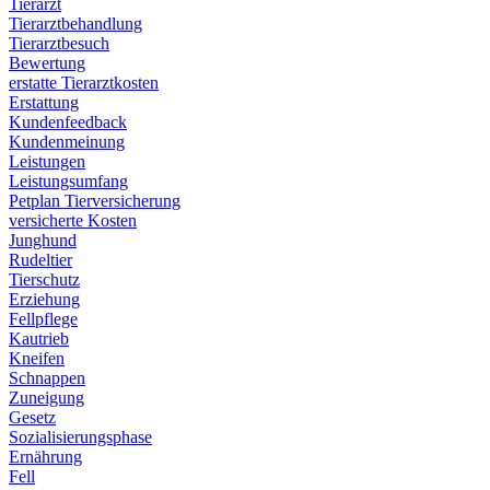
Tierarzt
Tierarztbehandlung
Tierarztbesuch
Bewertung
erstatte Tierarztkosten
Erstattung
Kundenfeedback
Kundenmeinung
Leistungen
Leistungsumfang
Petplan Tierversicherung
versicherte Kosten
Junghund
Rudeltier
Tierschutz
Erziehung
Fellpflege
Kautrieb
Kneifen
Schnappen
Zuneigung
Gesetz
Sozialisierungsphase
Ernährung
Fell