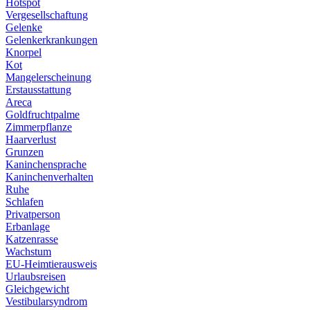
Hotspot
Vergesellschaftung
Gelenke
Gelenkerkrankungen
Knorpel
Kot
Mangelerscheinung
Erstausstattung
Areca
Goldfruchtpalme
Zimmerpflanze
Haarverlust
Grunzen
Kaninchensprache
Kaninchenverhalten
Ruhe
Schlafen
Privatperson
Erbanlage
Katzenrasse
Wachstum
EU-Heimtierausweis
Urlaubsreisen
Gleichgewicht
Vestibularsyndrom