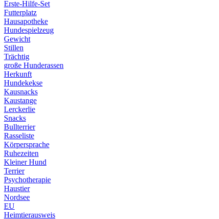
Erste-Hilfe-Set
Futterplatz
Hausapotheke
Hundespielzeug
Gewicht
Stillen
Trächtig
große Hunderassen
Herkunft
Hundekekse
Kausnacks
Kaustange
Lerckerlie
Snacks
Bullterrier
Rasseliste
Körpersprache
Ruhezeiten
Kleiner Hund
Terrier
Psychotherapie
Haustier
Nordsee
EU
Heimtierausweis