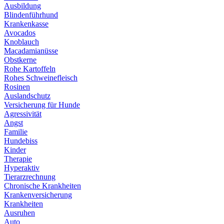
Ausbildung
Blindenführhund
Krankenkasse
Avocados
Knoblauch
Macadamianüsse
Obstkerne
Rohe Kartoffeln
Rohes Schweinefleisch
Rosinen
Auslandschutz
Versicherung für Hunde
Agressivität
Angst
Familie
Hundebiss
Kinder
Therapie
Hyperaktiv
Tierarzrechnung
Chronische Krankheiten
Krankenversicherung
Krankheiten
Ausruhen
Auto