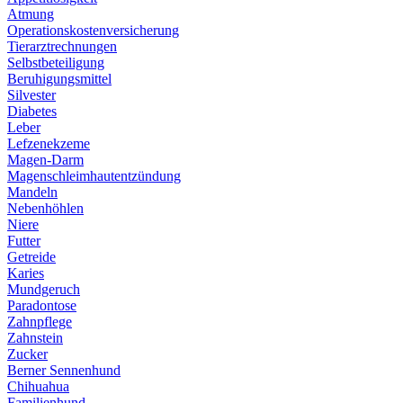
Atmung
Operationskostenversicherung
Tierarztrechnungen
Selbstbeteiligung
Beruhigungsmittel
Silvester
Diabetes
Leber
Lefzenekzeme
Magen-Darm
Magenschleimhautentzündung
Mandeln
Nebenhöhlen
Niere
Futter
Getreide
Karies
Mundgeruch
Paradontose
Zahnpflege
Zahnstein
Zucker
Berner Sennenhund
Chihuahua
Familienhund