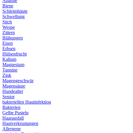
Apathie
Biene
Schleimhäute
Schwellung
Stich
Wespe
Zittern
Blähungen
Eisen
Erbsen
Hülsenfrucht
Kalium
Magnesium
Tannine
Zink
Magengeschwür
Magensäure
Hundealter
Senior
bakteriellen Hautinfektion
Bakterien
Gelbe Pusteln
Haarausfall
Hautverkrustungen
Allergene