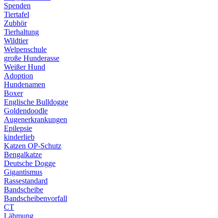
Spenden
Tiertafel
Zubhör
Tierhaltung
Wildtier
Welpenschule
große Hunderasse
Weißer Hund
Adoption
Hundenamen
Boxer
Englische Bulldogge
Goldendoodle
Augenerkrankungen
Epilepsie
kinderlieb
Katzen OP-Schutz
Bengalkatze
Deutsche Dogge
Gigantismus
Rassestandard
Bandscheibe
Bandscheibenvorfall
CT
Lähmung