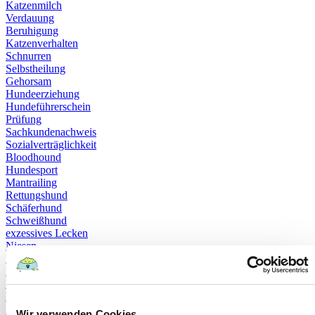
Katzenmilch
Verdauung
Beruhigung
Katzenverhalten
Schnurren
Selbstheilung
Gehorsam
Hundeerziehung
Hundeführerschein
Prüfung
Sachkundenachweis
Sozialverträglichkeit
Bloodhound
Hundesport
Mantrailing
Rettungshund
Schäferhund
Schweißhund
exzessives Lecken
Niesen
Hepatitis
Impfen
Leptospirose
Parvovirose
Staupe
Wir verwenden Cookies