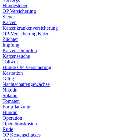
Hundesteuer
OP Versicherung
Steuer
Katzen
Katzenkrankenversicherung
OP-Versicherung Katze
Züchter
Impfung
Katzenschnupfen
Katzenseuche
Tollwut
Hunde OP-Versicherung
Kastration
Giftig
Nachtschattengewächse
Nikotin
Solanin
Tomaten
Fortpflanzung
Hündin
Operation
Operationskosten
Rüde
OP Kostenschutzes