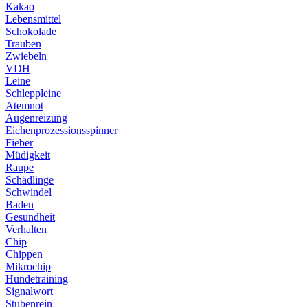
Kakao
Lebensmittel
Schokolade
Trauben
Zwiebeln
VDH
Leine
Schleppleine
Atemnot
Augenreizung
Eichenprozessionsspinner
Fieber
Müdigkeit
Raupe
Schädlinge
Schwindel
Baden
Gesundheit
Verhalten
Chip
Chippen
Mikrochip
Hundetraining
Signalwort
Stubenrein