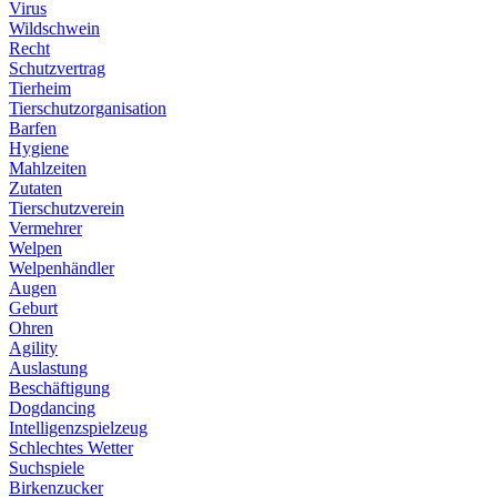
Virus
Wildschwein
Recht
Schutzvertrag
Tierheim
Tierschutzorganisation
Barfen
Hygiene
Mahlzeiten
Zutaten
Tierschutzverein
Vermehrer
Welpen
Welpenhändler
Augen
Geburt
Ohren
Agility
Auslastung
Beschäftigung
Dogdancing
Intelligenzspielzeug
Schlechtes Wetter
Suchspiele
Birkenzucker