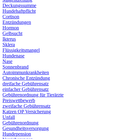
Deckungssumme
Hundehaftpflicht
Cortison
Entzündungen
Hormon
Gelbsucht
Ikterus
Sklera
Flüssigkeitsmangel
Hundenase
Nase
Sonnenbrand
Autoimmunkrankheiten
Chronische Entzündung
dreifache Gebührensatz
einfacher Gebührensatz
Gebührenordnung für Tierärzte
Preiswettbewerb
zweifache Gebührensatz
Katzen OP Versicherung
Unfall
Gebührenordnung
Gesundheitsversorgung
Hundepension