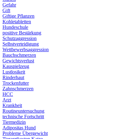
Gefahr
Gift
Giftige Pflanzen
Kohletabletten
Hundeschule
positive Bestärkung
Schutzaggression
Selbstverteidigung
Wettbewerbsaggression
Bauchschmerzen
Gewichtsverlust
Kauspielzeug
Lustlosikeit
Rinderhaut
Trockenfutter
Zahnschmerzen
HCC
Arzt
Krankheit
Routineuntersuchung
technische Fortschritt
Tiermedizin
Adipositas Hund
Probleme Übergewicht
Tierarztkosten Katze