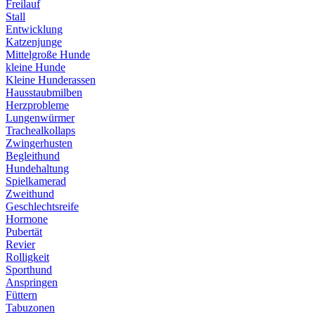
Freilauf
Stall
Entwicklung
Katzenjunge
Mittelgroße Hunde
kleine Hunde
Kleine Hunderassen
Hausstaubmilben
Herzprobleme
Lungenwürmer
Trachealkollaps
Zwingerhusten
Begleithund
Hundehaltung
Spielkamerad
Zweithund
Geschlechtsreife
Hormone
Pubertät
Revier
Rolligkeit
Sporthund
Anspringen
Füttern
Tabuzonen