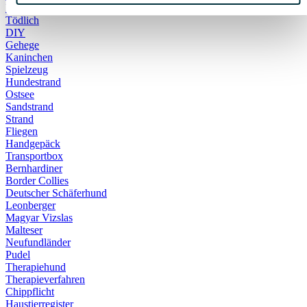
Notfall
Tödlich
DIY
Gehege
Kaninchen
Spielzeug
Hundestrand
Ostsee
Sandstrand
Strand
Fliegen
Handgepäck
Transportbox
Bernhardiner
Border Collies
Deutscher Schäferhund
Leonberger
Magyar Vizslas
Malteser
Neufundländer
Pudel
Therapiehund
Therapieverfahren
Chippflicht
Haustierregister