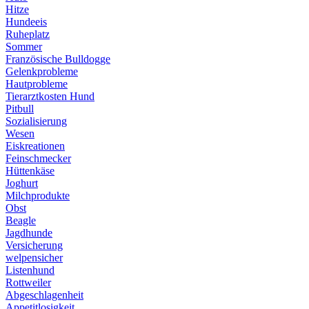
Hitze
Hundeeis
Ruheplatz
Sommer
Französische Bulldogge
Gelenkprobleme
Hautprobleme
Tierarztkosten Hund
Pitbull
Sozialisierung
Wesen
Eiskreationen
Feinschmecker
Hüttenkäse
Joghurt
Milchprodukte
Obst
Beagle
Jagdhunde
Versicherung
welpensicher
Listenhund
Rottweiler
Abgeschlagenheit
Appetitlosigkeit