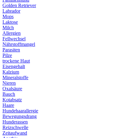
Golden Retriever
Labrador
Mops
Laktose
Milch
Allergien
Fellwechsel
Nährstoffmangel
Parasiten
Pilze
trockene Haut
Eisengehalt
Kalzium
Mineralstoffe
Nieren
Oxalsäure
Bauch
Kotabsatz
Haare
Hundehaarallergie
Bewegungsdrang
Hunderassen
Reizschwelle
Zeitaufwand