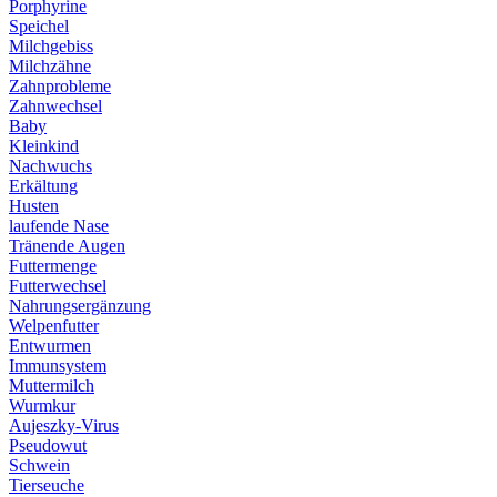
Porphyrine
Speichel
Milchgebiss
Milchzähne
Zahnprobleme
Zahnwechsel
Baby
Kleinkind
Nachwuchs
Erkältung
Husten
laufende Nase
Tränende Augen
Futtermenge
Futterwechsel
Nahrungsergänzung
Welpenfutter
Entwurmen
Immunsystem
Muttermilch
Wurmkur
Aujeszky-Virus
Pseudowut
Schwein
Tierseuche