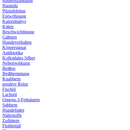
Hautentzündung
Hautpilz
Pilzinfektion
Entwöhnung
Katzenbabys
Kitten
Beschwichtigung
Gähnen
Hundeverhalten
Körpersignal
Antibiotika
Kolloidales Silber
Nebenwirkung
Beißen
Beißhemmung
Knabbern
positive Reize
Fischöl
Lachsöl
Omega-3-Fettsäuren
Sabbern
Hundefutter
Nährstoffe
Zufüttern
Flohbefall