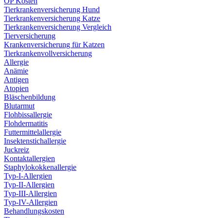
OP Kosten
Tierkrankenversicherung Hund
Tierkrankenversicherung Katze
Tierkrankenversicherung Vergleich
Tierversicherung
Krankenversicherung für Katzen
Tierkrankenvollversicherung
Allergie
Anämie
Antigen
Atopien
Bläschenbildung
Blutarmut
Flohbissallergie
Flohdermatitis
Futtermittelallergie
Insektenstichallergie
Juckreiz
Kontaktallergien
Staphylokokkenallergie
Typ-I-Allergien
Typ-II-Allergien
Typ-III-Allergien
Typ-IV-Allergien
Behandlungskosten