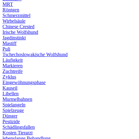
MRT
Röntgen
Schmerzmittel
Wirbelsäule
Chinese Crested
Irische Wolfshund
Jagdinstinkt
Mastiff
Puli
Tschechoslowakische Wolfshund
Läufigkeit
Markieren
Zuchtreife
Zyklus
Eingewöhnungsphase
Kauseil
Libellen
Murmelbahnen
Spielangeln
Spielzeuge
Dünger
Pestizide
Schädlingsfallen
Kosten Tierarzt
lebenslange Behandlung