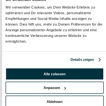
Hauskatze
Kater
Wir verwenden Cookies, um Dein Website-Erlebnis zu
Katzenspielzeug
optimieren und Dir relevante Videos, personalisierte
Kälte
Empfehlungen und Social Media Inhalte anzeigen zu
Leckerlies
Leinenführigkeit
können. Dies hilft uns, mehr zu Deinen Präferenzen für die
Leinenpflicht
Anzeige personalisierter Angebote zu erfahren und eine
Schmerzen
kontinuierliche Verbesserung unserer Website zu
Hundebett
Schlaf
ermöglichen.
Schlafplatz
Corona
Infektionskrankheiten
Anschaffung
Details zeigen
Geschirr
Halsband
Rollig
Alle zulassen
Sterilisation
Bewusstlosigkeit
Erbrechen
Hypoglykämie
Anpassen
Insulin
Koordinationsstörung
Krampfanfälle
Ablehnen
Lethargie