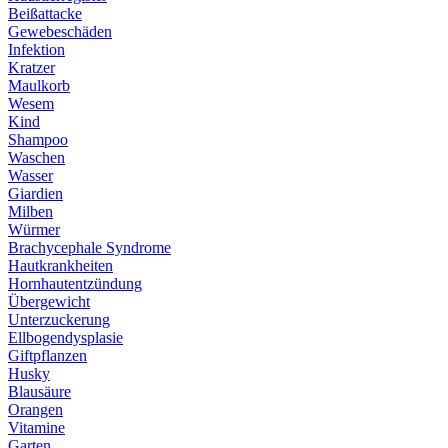
Beißattacke
Gewebeschäden
Infektion
Kratzer
Maulkorb
Wesem
Kind
Shampoo
Waschen
Wasser
Giardien
Milben
Würmer
Brachycephale Syndrome
Hautkrankheiten
Hornhautentzündung
Übergewicht
Unterzuckerung
Ellbogendysplasie
Giftpflanzen
Husky
Blausäure
Orangen
Vitamine
Garten