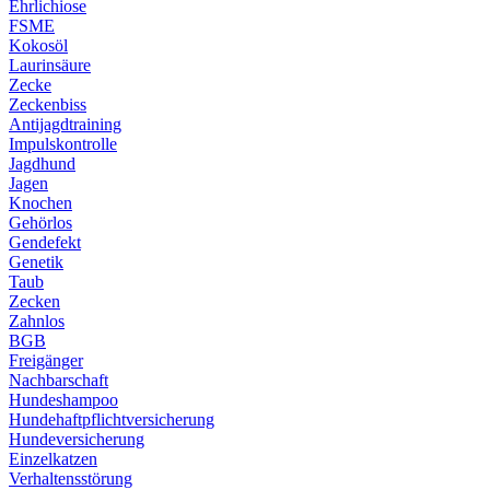
Ehrlichiose
FSME
Kokosöl
Laurinsäure
Zecke
Zeckenbiss
Antijagdtraining
Impulskontrolle
Jagdhund
Jagen
Knochen
Gehörlos
Gendefekt
Genetik
Taub
Zecken
Zahnlos
BGB
Freigänger
Nachbarschaft
Hundeshampoo
Hundehaftpflichtversicherung
Hundeversicherung
Einzelkatzen
Verhaltensstörung