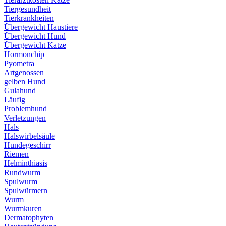
Tiergesundheit
Tierkrankheiten
Übergewicht Haustiere
Übergewicht Hund
Übergewicht Katze
Hormonchip
Pyometra
Artgenossen
gelben Hund
Gulahund
Läufig
Problemhund
Verletzungen
Hals
Halswirbelsäule
Hundegeschirr
Riemen
Helminthiasis
Rundwurm
Spulwurm
Spulwürmern
Wurm
Wurmkuren
Dermatophyten