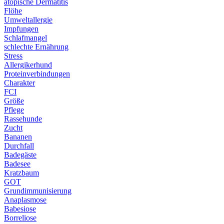
atopische Dermatitis
Flöhe
Umweltallergie
Impfungen
Schlafmangel
schlechte Ernährung
Stress
Allergikerhund
Proteinverbindungen
Charakter
FCI
Größe
Pflege
Rassehunde
Zucht
Bananen
Durchfall
Badegäste
Badesee
Kratzbaum
GOT
Grundimmunisierung
Anaplasmose
Babesiose
Borreliose