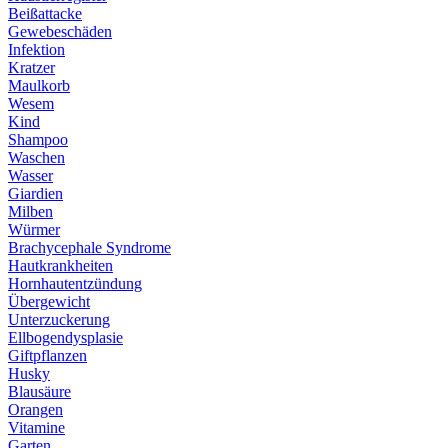
Beißattacke
Gewebeschäden
Infektion
Kratzer
Maulkorb
Wesem
Kind
Shampoo
Waschen
Wasser
Giardien
Milben
Würmer
Brachycephale Syndrome
Hautkrankheiten
Hornhautentzündung
Übergewicht
Unterzuckerung
Ellbogendysplasie
Giftpflanzen
Husky
Blausäure
Orangen
Vitamine
Garten