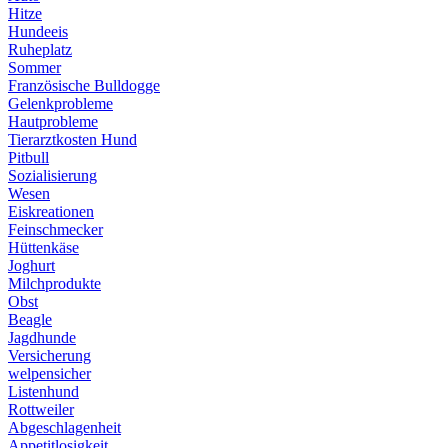
Hitze
Hundeeis
Ruheplatz
Sommer
Französische Bulldogge
Gelenkprobleme
Hautprobleme
Tierarztkosten Hund
Pitbull
Sozialisierung
Wesen
Eiskreationen
Feinschmecker
Hüttenkäse
Joghurt
Milchprodukte
Obst
Beagle
Jagdhunde
Versicherung
welpensicher
Listenhund
Rottweiler
Abgeschlagenheit
Appetitlosigkeit