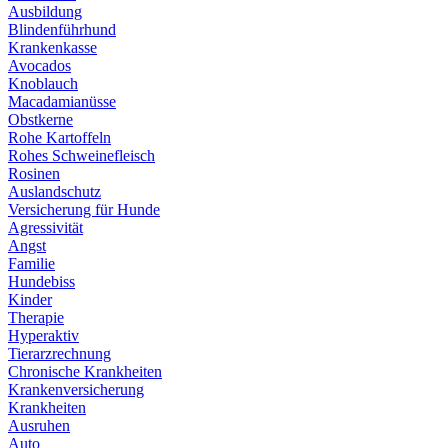
Ausbildung
Blindenführhund
Krankenkasse
Avocados
Knoblauch
Macadamianüsse
Obstkerne
Rohe Kartoffeln
Rohes Schweinefleisch
Rosinen
Auslandschutz
Versicherung für Hunde
Agressivität
Angst
Familie
Hundebiss
Kinder
Therapie
Hyperaktiv
Tierarzrechnung
Chronische Krankheiten
Krankenversicherung
Krankheiten
Ausruhen
Auto