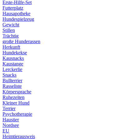
Erste-Hilfe-Set
Futterplatz
Hausapotheke
Hundespielzeug
Gewicht
Stillen
Trächtig
große Hunderassen
Herkunft
Hundekekse
Kausnacks
Kaustange
Lerckerlie
Snacks
Bullterrier
Rasseliste
Körpersprache
Ruhezeiten
Kleiner Hund
Terrier
Psychotherapie
Haustier
Nordsee
EU
Heimtierausweis