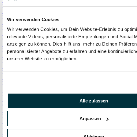
Hautentzündung
Hautpilz
Pilzinfektion
Entwöhnung
Wir verwenden Cookies
Katzenbabys
Kitten
Wir verwenden Cookies, um Dein Website-Erlebnis zu optimi
Beschwichtigung
relevante Videos, personalisierte Empfehlungen und Social M
Gähnen
anzeigen zu können. Dies hilft uns, mehr zu Deinen Präferen
Hundeverhalten
Körpersignal
personalisierter Angebote zu erfahren und eine kontinuierli
Antibiotika
unserer Website zu ermöglichen.
Kolloidales Silber
Nebenwirkung
Beißen
Beißhemmung
Knabbern
positive Reize
Fischöl
Lachsöl
Alle zulassen
Omega-3-Fettsäuren
Sabbern
Hundefutter
Anpassen
Nährstoffe
Zufüttern
Flohbefall
Ablehnen