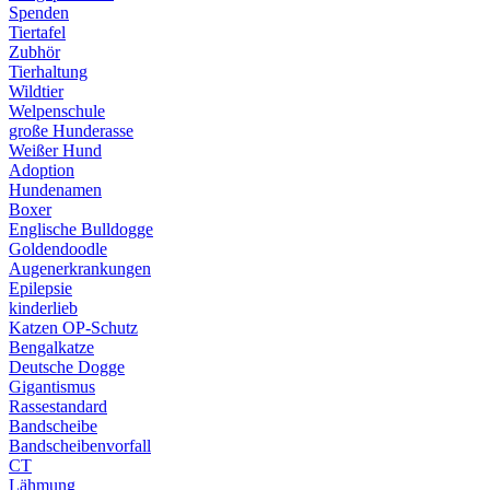
Spenden
Tiertafel
Zubhör
Tierhaltung
Wildtier
Welpenschule
große Hunderasse
Weißer Hund
Adoption
Hundenamen
Boxer
Englische Bulldogge
Goldendoodle
Augenerkrankungen
Epilepsie
kinderlieb
Katzen OP-Schutz
Bengalkatze
Deutsche Dogge
Gigantismus
Rassestandard
Bandscheibe
Bandscheibenvorfall
CT
Lähmung