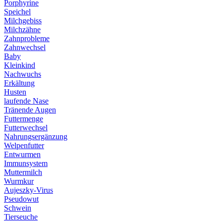
Porphyrine
Speichel
Milchgebiss
Milchzähne
Zahnprobleme
Zahnwechsel
Baby
Kleinkind
Nachwuchs
Erkältung
Husten
laufende Nase
Tränende Augen
Futtermenge
Futterwechsel
Nahrungsergänzung
Welpenfutter
Entwurmen
Immunsystem
Muttermilch
Wurmkur
Aujeszky-Virus
Pseudowut
Schwein
Tierseuche