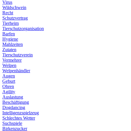
Virus
Wildschwein
Recht
Schutzvertrag
Tierheim
Tierschutzorganisation
Barfen
Hygiene
Mahlzeiten
Zutaten
Tierschutzverein
Vermehrer
Welpen
Welpenhändler
Augen
Geburt
Ohren
Agility
Auslastung
Beschäftigung
Dogdancing
Intelligenzspielzeug
Schlechtes Wetter
Suchspiele
Birkenzucker