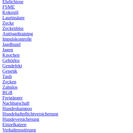
Ehrlichiose
FSME
Kokosöl
Laurinsäure
Zecke
Zeckenbiss
Antijagdtraining
Impulskontrolle
Jagdhund
Jagen
Knochen
Gehörlos
Gendefekt
Genetik
Taub
Zecken
Zahnlos
BGB
Freigänger
Nachbarschaft
Hundeshampoo
Hundehaftpflichtversicherung
Hundeversicherung
Einzelkatzen
Verhaltensstörung