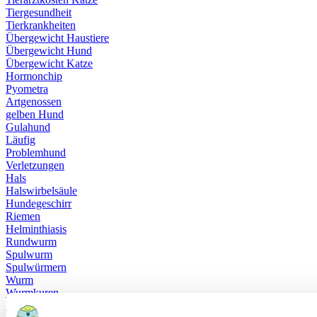
Tiergesundheit
Tierkrankheiten
Übergewicht Haustiere
Übergewicht Hund
Übergewicht Katze
Hormonchip
Pyometra
Artgenossen
gelben Hund
Gulahund
Läufig
Problemhund
Verletzungen
Hals
Halswirbelsäule
Hundegeschirr
Riemen
Helminthiasis
Rundwurm
Spulwurm
Spulwürmern
Wurm
Wurmkuren
Dermatophyten