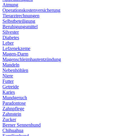
Atmung
Operationskostenversicherung
Tierarztrechnungen
Selbstbeteiligung
Beruhigungsmittel
Silvester
Diabetes
Leber
Lefzenekzeme
Magen-Darm
Magenschleimhautentzündung
Mandeln
Nebenhöhlen
Niere
Futter
Getreide
Karies
Mundgeruch
Paradontose
Zahnpflege
Zahnstein
Zucker
Berner Sennenhund
Chihuahua
Familienhund