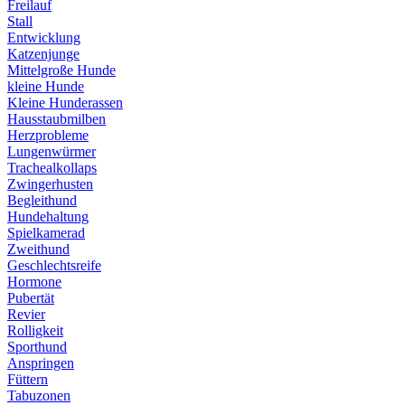
Freilauf
Stall
Entwicklung
Katzenjunge
Mittelgroße Hunde
kleine Hunde
Kleine Hunderassen
Hausstaubmilben
Herzprobleme
Lungenwürmer
Trachealkollaps
Zwingerhusten
Begleithund
Hundehaltung
Spielkamerad
Zweithund
Geschlechtsreife
Hormone
Pubertät
Revier
Rolligkeit
Sporthund
Anspringen
Füttern
Tabuzonen