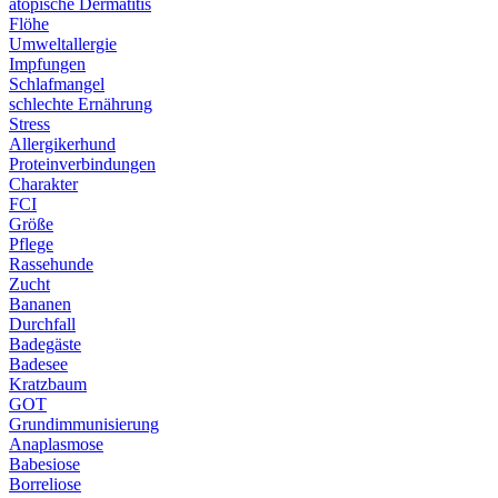
atopische Dermatitis
Flöhe
Umweltallergie
Impfungen
Schlafmangel
schlechte Ernährung
Stress
Allergikerhund
Proteinverbindungen
Charakter
FCI
Größe
Pflege
Rassehunde
Zucht
Bananen
Durchfall
Badegäste
Badesee
Kratzbaum
GOT
Grundimmunisierung
Anaplasmose
Babesiose
Borreliose