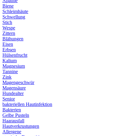
Apathie
Biene
Schleimhäute
Schwellung
Stich
Wespe
Zittern
Blähungen
Eisen
Erbsen
Hülsenfrucht
Kalium
Magnesium
Tannine
Zink
Magengeschwür
Magensäure
Hundealter
Senior
bakteriellen Hautinfektion
Bakterien
Gelbe Pusteln
Haarausfall
Hautverkrustungen
Allergene