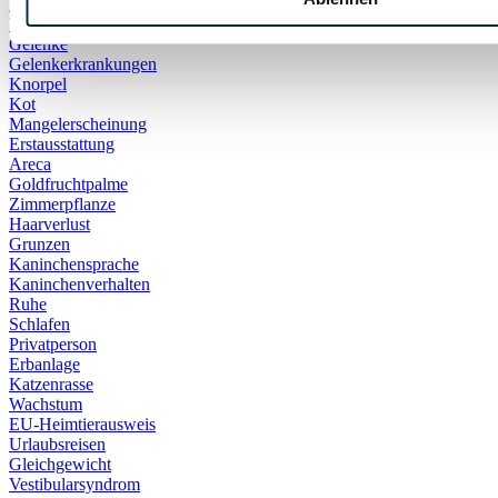
Hotspot
Vergesellschaftung
Gelenke
Gelenkerkrankungen
Knorpel
Kot
Mangelerscheinung
Erstausstattung
Areca
Goldfruchtpalme
Zimmerpflanze
Haarverlust
Grunzen
Kaninchensprache
Kaninchenverhalten
Ruhe
Schlafen
Privatperson
Erbanlage
Katzenrasse
Wachstum
EU-Heimtierausweis
Urlaubsreisen
Gleichgewicht
Vestibularsyndrom