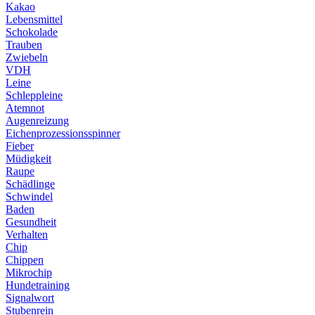
Kakao
Lebensmittel
Schokolade
Trauben
Zwiebeln
VDH
Leine
Schleppleine
Atemnot
Augenreizung
Eichenprozessionsspinner
Fieber
Müdigkeit
Raupe
Schädlinge
Schwindel
Baden
Gesundheit
Verhalten
Chip
Chippen
Mikrochip
Hundetraining
Signalwort
Stubenrein