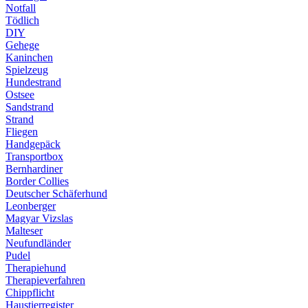
Notfall
Tödlich
DIY
Gehege
Kaninchen
Spielzeug
Hundestrand
Ostsee
Sandstrand
Strand
Fliegen
Handgepäck
Transportbox
Bernhardiner
Border Collies
Deutscher Schäferhund
Leonberger
Magyar Vizslas
Malteser
Neufundländer
Pudel
Therapiehund
Therapieverfahren
Chippflicht
Haustierregister