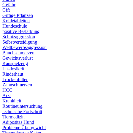
Gefahr
Gift
Giftige Pflanzen
Kohletabletten
Hundeschule
positive Bestärkung
Schutzaggression
Selbstverteidigung
Wettbewerbsaggression
Bauchschmerzen
Gewichtsverlust
Kauspielzeug
Lustlosikeit
Rinderhaut
Trockenfutter
Zahnschmerzen
HCC
Arzt
Krankheit
Routineuntersuchung
technische Fortschritt
Tiermedizin
Adipositas Hund
Probleme Übergewicht
Tierarztkosten Katze