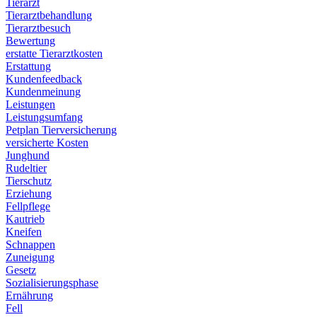
Tierarzt
Tierarztbehandlung
Tierarztbesuch
Bewertung
erstatte Tierarztkosten
Erstattung
Kundenfeedback
Kundenmeinung
Leistungen
Leistungsumfang
Petplan Tierversicherung
versicherte Kosten
Junghund
Rudeltier
Tierschutz
Erziehung
Fellpflege
Kautrieb
Kneifen
Schnappen
Zuneigung
Gesetz
Sozialisierungsphase
Ernährung
Fell