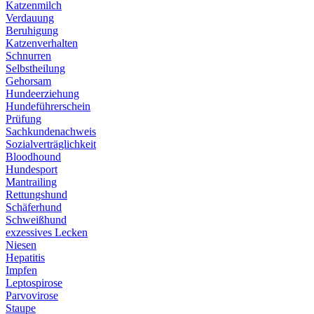
Katzenmilch
Verdauung
Beruhigung
Katzenverhalten
Schnurren
Selbstheilung
Gehorsam
Hundeerziehung
Hundeführerschein
Prüfung
Sachkundenachweis
Sozialverträglichkeit
Bloodhound
Hundesport
Mantrailing
Rettungshund
Schäferhund
Schweißhund
exzessives Lecken
Niesen
Hepatitis
Impfen
Leptospirose
Parvovirose
Staupe