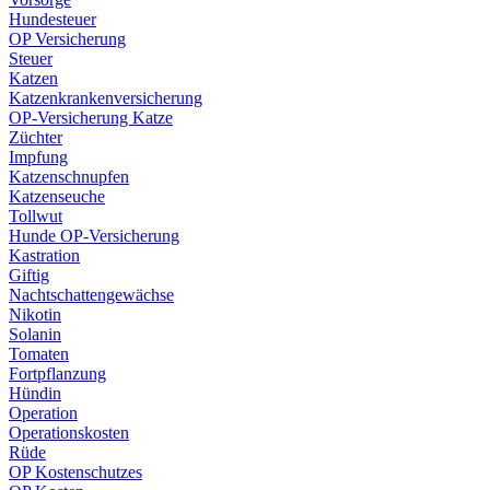
Hundesteuer
OP Versicherung
Steuer
Katzen
Katzenkrankenversicherung
OP-Versicherung Katze
Züchter
Impfung
Katzenschnupfen
Katzenseuche
Tollwut
Hunde OP-Versicherung
Kastration
Giftig
Nachtschattengewächse
Nikotin
Solanin
Tomaten
Fortpflanzung
Hündin
Operation
Operationskosten
Rüde
OP Kostenschutzes