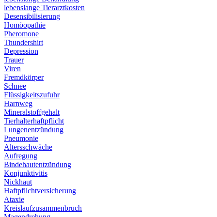
lebenslange Tierarztkosten
Desensibilisierung
Homöopathie
Pheromone
Thundershirt
Depression
Trauer
Viren
Fremdkörper
Schnee
Flüssigkeitszufuhr
Harnweg
Mineralstoffgehalt
Tierhalterhaftpflicht
Lungenentzündung
Pneumonie
Altersschwäche
Aufregung
Bindehautentzündung
Konjunktivitis
Nickhaut
Haftpflichtversicherung
Ataxie
Kreislaufzusammenbruch
Magendrehung