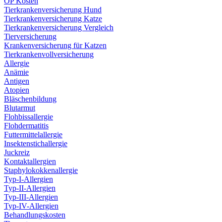
OP Kosten
Tierkrankenversicherung Hund
Tierkrankenversicherung Katze
Tierkrankenversicherung Vergleich
Tierversicherung
Krankenversicherung für Katzen
Tierkrankenvollversicherung
Allergie
Anämie
Antigen
Atopien
Bläschenbildung
Blutarmut
Flohbissallergie
Flohdermatitis
Futtermittelallergie
Insektenstichallergie
Juckreiz
Kontaktallergien
Staphylokokkenallergie
Typ-I-Allergien
Typ-II-Allergien
Typ-III-Allergien
Typ-IV-Allergien
Behandlungskosten