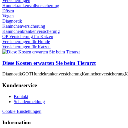
Versicherungen
Hundekrankenvollversicherung
Dösen
Vegan
Diagnostik
Kaninchenversicherung
Kaninchenkrankenversicherung
OP Versicherung für Katzen
Versicherungen für Hunde
Versicherungen für Katzen
Diese Kosten erwarten Sie beim Tierarzt
Diagnostik
GOT
Hundekrankenversicherung
Kaninchenversicherung
K
Kundenservice
Kontakt
Schadenmeldung
Cookie-Einstellungen
Information