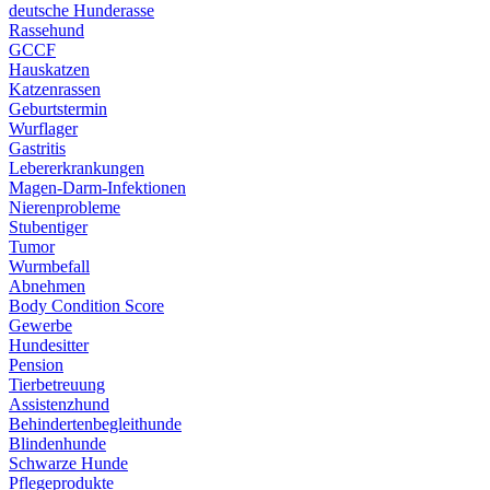
deutsche Hunderasse
Rassehund
GCCF
Hauskatzen
Katzenrassen
Geburtstermin
Wurflager
Gastritis
Lebererkrankungen
Magen-Darm-Infektionen
Nierenprobleme
Stubentiger
Tumor
Wurmbefall
Abnehmen
Body Condition Score
Gewerbe
Hundesitter
Pension
Tierbetreuung
Assistenzhund
Behindertenbegleithunde
Blindenhunde
Schwarze Hunde
Pflegeprodukte