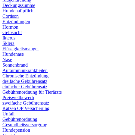
Deckungssumme
Hundehaftpflicht
Cortison
Entzündungen
Hormon
Gelbsucht
Ikterus
Sklera
Flüssigkeitsmangel
Hundenase
Nase
Sonnenbrand
Autoimmunkrankheiten
Chronische Entzündung
dreifache Gebührensatz
einfacher Gebührensatz
Gebührenordnung für Tierärzte
Preiswettbewerb
zweifache Gebührensatz
Katzen OP Versicherung
Unfall
Gebührenordnung
Gesundheitsversorgung
Hundepension