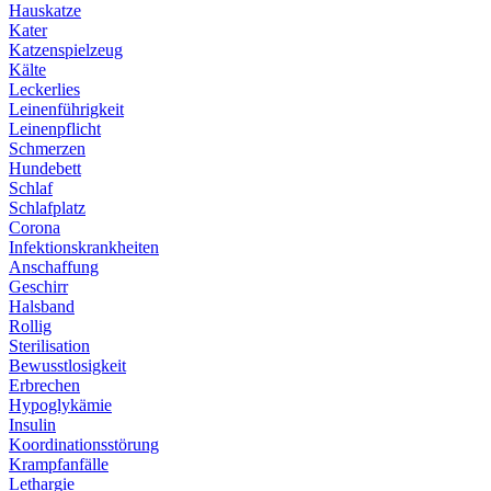
Hauskatze
Kater
Katzenspielzeug
Kälte
Leckerlies
Leinenführigkeit
Leinenpflicht
Schmerzen
Hundebett
Schlaf
Schlafplatz
Corona
Infektionskrankheiten
Anschaffung
Geschirr
Halsband
Rollig
Sterilisation
Bewusstlosigkeit
Erbrechen
Hypoglykämie
Insulin
Koordinationsstörung
Krampfanfälle
Lethargie