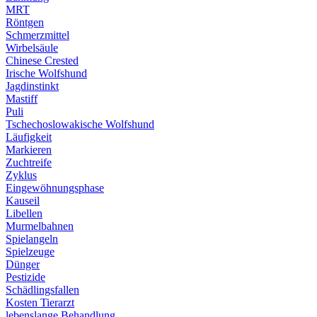
MRT
Röntgen
Schmerzmittel
Wirbelsäule
Chinese Crested
Irische Wolfshund
Jagdinstinkt
Mastiff
Puli
Tschechoslowakische Wolfshund
Läufigkeit
Markieren
Zuchtreife
Zyklus
Eingewöhnungsphase
Kauseil
Libellen
Murmelbahnen
Spielangeln
Spielzeuge
Dünger
Pestizide
Schädlingsfallen
Kosten Tierarzt
lebenslange Behandlung